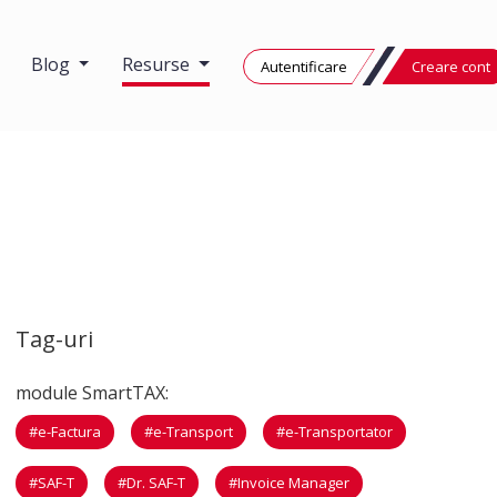
Blog
Resurse
Autentificare
Creare cont
Tag-uri
module SmartTAX:
#e-Factura
#e-Transport
#e-Transportator
#SAF-T
#Dr. SAF-T
#Invoice Manager