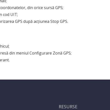
ail;
 coordonatelor, din orice sursă GPS;
n cod UIT;
rizarea GPS după acțiunea Stop GPS.
hicul;
dresă din meniul Configurare Zonă GPS;
arant.
RESURSE