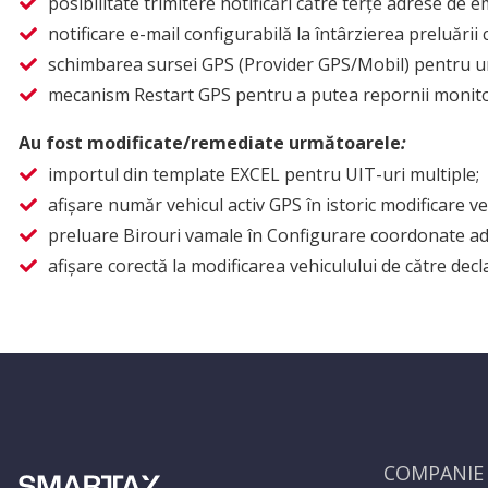
posibilitate trimitere notificări către terțe adrese de em
notificare e-mail configurabilă la întârzierea preluării
schimbarea sursei GPS (Provider GPS/Mobil) pentru u
mecanism Restart GPS pentru a putea repornii monito
Au fost modificate/remediate următoarele
:
importul din template EXCEL pentru UIT-uri multiple;
afișare număr vehicul activ GPS în istoric modificare ve
preluare Birouri vamale în Configurare coordonate a
afișare corectă la modificarea vehiculului de către decl
COMPANIE