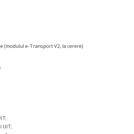
e (modulul e-Transport V2, la cerere)
)
IT;
i UIT;