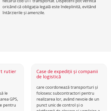
fiecărui cod UIT transportat. Dispecerii pot verifica
oricând că obligația legală este îndeplinită, evitând
întârzierile și amenzile.
t rutier
Case de expediții și companii
de logistică
care coordonează transporturi și
să le
folosesc subcontractori pentru
tarea GPS,
realizarea lor, având nevoie de un
re pentru
punct unic de control și o