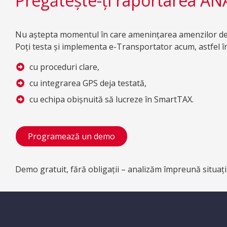
Pregătește-ți raportarea AN
Nu aștepta momentul în care amenințarea amenzilor dev
Poți testa și implementa e-Transportator acum, astfel în
cu proceduri clare,
cu integrarea GPS deja testată,
cu echipa obișnuită să lucreze în SmartTAX.
Programează un demo
Demo gratuit, fără obligații – analizăm împreună situați