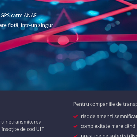
r GPS către ANAF
re flotă, într-un singur
Pentru companiile de transpo
risc de amenzi semnificati
ntru netransmiterea
complexitate mare când lu
 însoțite de cod UIT
presiune pe șoferi și dis