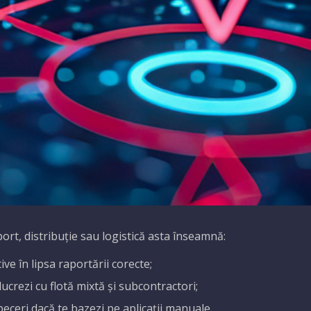
rt, distribuție sau logistică asta înseamnă:
ve în lipsa raportării corecte;
crezi cu flotă mixtă și subcontractori;
peceri dacă te bazezi pe aplicații manuale.