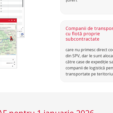
șoferi.
Companii de transpor
cu flotă proprie
subcontractate
care nu primesc direct co
din SPV, dar le sunt aloca
către case de expediție s
companii de logistică pent
transportate pe teritoriul