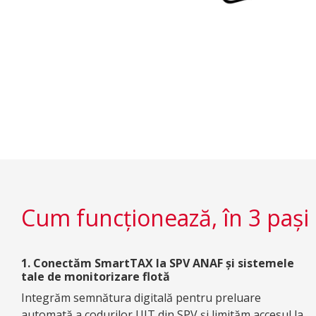
Cum funcționează, în 3 pași
1. Conectăm SmartTAX la SPV ANAF și sistemele
tale de monitorizare flotă
Integrăm semnătura digitală pentru preluare
automată a codurilor UIT din SPV și limităm accesul la