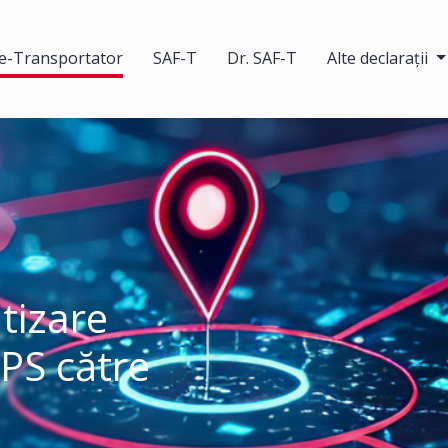
e-Transportator
SAF-T
Dr. SAF-T
Alte declarații
tizare
GPS către