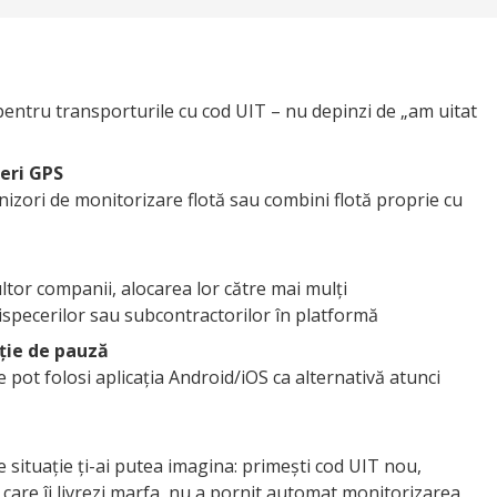
i pentru transporturile cu cod UIT – nu depinzi de „am uitat
eri GPS
rnizori de monitorizare flotă sau combini flotă proprie cu
ltor companii, alocarea lor către mai mulți
dispecerilor sau subcontractorilor în platformă
cție de pauză
 pot folosi aplicația Android/iOS ca alternativă atunci
e situație ți-ai putea imagina: primești cod UIT nou,
u care îi livrezi marfa, nu a pornit automat monitorizarea