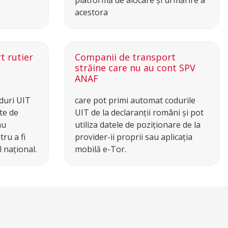
platformă de alocare și urmărire a
acestora
t rutier
Companii de transport
străine care nu au cont SPV
ANAF
duri UIT
care pot primi automat codurile
te de
UIT de la declaranții români și pot
au
utiliza datele de poziționare de la
ru a fi
provider-ii proprii sau aplicația
 național.
mobilă e-Tor.