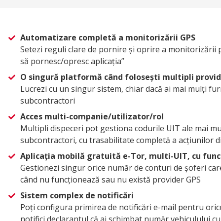
Automatizare completă a monitorizării GPS
Setezi reguli clare de pornire și oprire a monitorizări
să pornesc/opresc aplicația”
O singură platformă când folosești multipli provid
Lucrezi cu un singur sistem, chiar dacă ai mai mulți fu
subcontractori
Acces multi-companie/utilizator/rol
Multipli dispeceri pot gestiona codurile UIT ale mai mu
subcontractori, cu trasabilitate completă a acțiunilor 
Aplicația mobilă gratuită e-Tor, multi-UIT, cu fun
Gestionezi singur orice număr de conturi de șoferi care
când nu funcționează sau nu există provider GPS
Sistem complex de notificări
Poți configura primirea de notificări e-mail pentru oric
notifici declarantul că ai schimbat număr vehiculului c