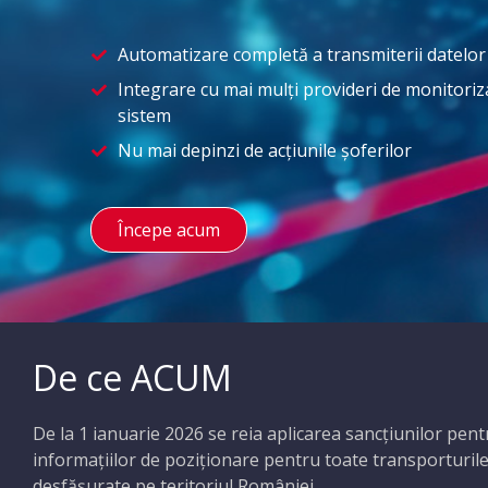
Automatizare completă a transmiterii datelo
Integrare cu mai mulți provideri de monitoriza
sistem
Nu mai depinzi de acțiunile șoferilor
Începe acum
De ce ACUM
De la 1 ianuarie 2026 se reia aplicarea sancțiunilor pe
informațiilor de poziționare pentru toate transporturile
desfășurate pe teritoriul României.