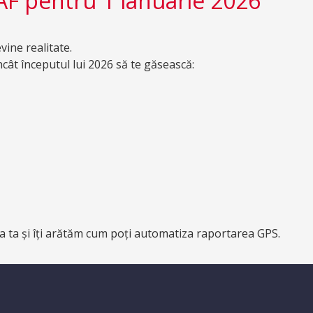
AF pentru 1 ianuarie 2026
ine realitate.
cât începutul lui 2026 să te găsească:
a ta și îți arătăm cum poți automatiza raportarea GPS.