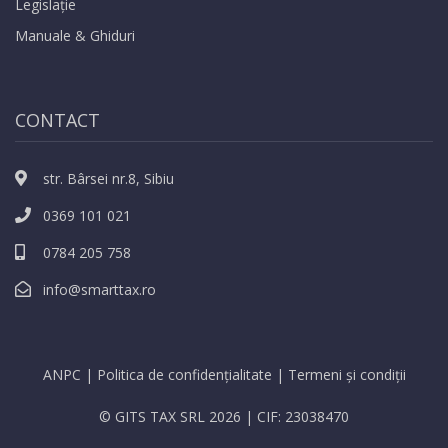
Legislație
Manuale & Ghiduri
CONTACT
str. Bârsei nr.8, Sibiu
0369 101 021
0784 205 758
info@smarttax.ro
ANPC
|
Politica de confidențialitate
|
Termeni și condiții
© GITS TAX SRL 2026 | CIF: 23038470