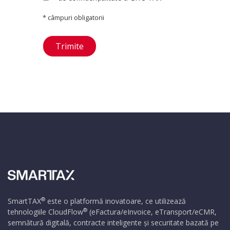
* câmpuri obligatorii
Trimite
®
SmartTAX
este o platformă inovatoare, ce utilizează
®
tehnologiile
CloudFlow
(eFactura/eInvoice, eTransport/eCMR,
semnătură digitală, contracte inteligente și securitate bazată pe