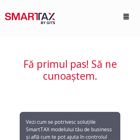
Fă primul pas! Să ne
cunoaștem.
Vezi cum se potrivesc soluțiile
SmartTAX modelului tău de business
și află cum te pot ajuta în controlul