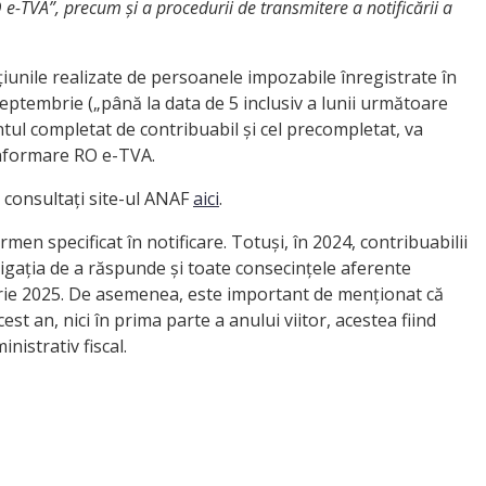
-TVA”, precum și a procedurii de transmitere a notificării a
nile realizate de persoanele impozabile înregistrate în
eptembrie („până la data de 5 inclusiv a lunii următoare
ntul completat de contribuabil și cel precompletat, va
onformare RO e-TVA.
 consultați site-ul ANAF
aici
.
men specificat în notificare. Totuși, în 2024, contribuabilii
igația de a răspunde și toate consecințele aferente
nuarie 2025. De asemenea, este important de menționat că
t an, nici în prima parte a anului viitor, acestea fiind
istrativ fiscal.