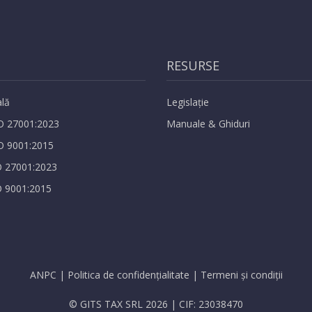
RESURSE
ală
Legislație
O 27001:2023
Manuale & Ghiduri
O 9001:2015
O 27001:2023
O 9001:2015
ANPC
|
Politica de confidențialitate
|
Termeni și condiții
© GITS TAX SRL 2026 | CIF: 23038470