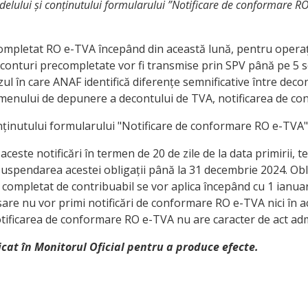
lului și conținutului formularului ”Notificare de conformare RO e
pletat RO e-TVA începând din această lună, pentru operațiu
econturi precompletate vor fi transmise prin SPV până pe 5 s
ul în care ANAF identifică diferențe semnificative între deco
termenului de depunere a decontului de TVA, notificarea de c
nținutului formularului "Notificare de conformare RO e-TVA"
este notificări în termen de 20 de zile de la data primirii, ter
uspendarea acestei obligații până la 31 decembrie 2024. Obl
cel completat de contribuabil se vor aplica începând cu 1 ia
e nu vor primi notificări de conformare RO e-TVA nici în aces
tificarea de conformare RO e-TVA nu are caracter de act admin
icat în Monitorul Oficial pentru a produce efecte.