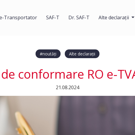
e-Transportator
SAF-T
Dr. SAF-T
Alte declarații
#noutăți
Alte declarații
i de conformare RO e-TV
21.08.2024