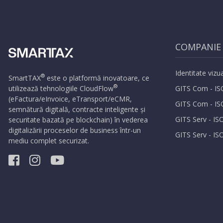
COMPANIE
Identitate vizu
®
SmartTAX
este o platformă inovatoare, ce
®
utilizează tehnologiile
CloudFlow
GITS Com - IS
(eFactura/eInvoice, eTransport/eCMR,
GITS Com - IS
semnătură digitală, contracte inteligente și
GITS Serv - IS
securitate bazată pe blockchain) în vederea
digitalizării proceselor de business într-un
GITS Serv - IS
mediu complet securizat.