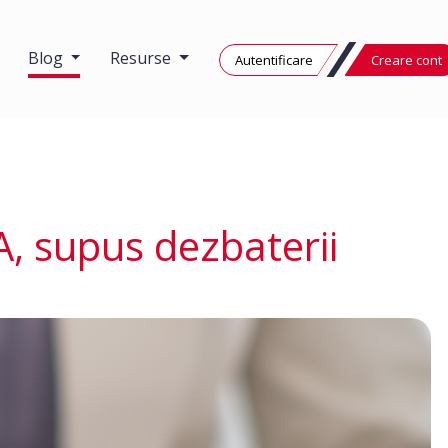
Blog
Resurse
Autentificare
Creare cont
A, supus dezbaterii