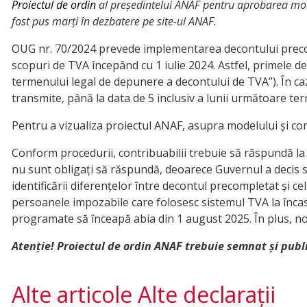
Proiectul de ordin
al președintelui ANAF pentru aprobarea mode
fost pus marți în dezbatere pe site-ul ANAF.
OUG nr. 70/2024 prevede implementarea decontului precom
scopuri de TVA începând cu 1 iulie 2024. Astfel, primele d
termenului legal de depunere a decontului de TVA”). În caz
transmite, până la data de 5 inclusiv a lunii următoare 
Pentru a vizualiza proiectul ANAF, asupra modelului și co
Conform procedurii, contribuabilii trebuie să răspundă la ac
nu sunt obligați să răspundă, deoarece Guvernul a decis s
identificării diferențelor între decontul precompletat și 
persoanele impozabile care folosesc sistemul TVA la încasar
programate să înceapă abia din 1 august 2025. În plus, no
Atenție! Proiectul de ordin ANAF trebuie semnat și publ
Alte articole Alte declarații